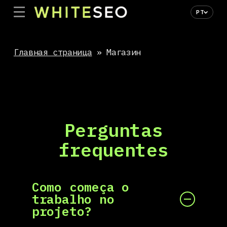
Menu
Skip
PT
to
main
Главная страница
»
Магазин
content
Perguntas
frequentes
Como começa o
trabalho no
projeto?