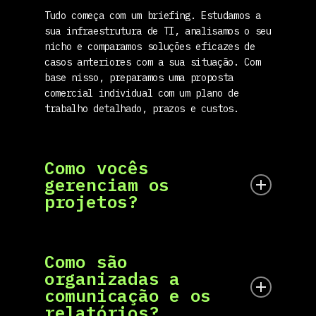
Tudo começa com um briefing. Estudamos a
sua infraestrutura de TI, analisamos o seu
nicho e comparamos soluções eficazes de
casos anteriores com a sua situação. Com
base nisso, preparamos uma proposta
comercial individual com um plano de
trabalho detalhado, prazos e custos.
Como vocês
gerenciam os
projetos?
Cada projeto é conduzido por um gerente de
projeto dedicado. Ele é o seu principal
Como são
ponto de contato, responsável pela
organizadas a
comunicação, pela coordenação da equipe,
comunicação e os
pelo acompanhamento dos prazos e pelos
relatórios?